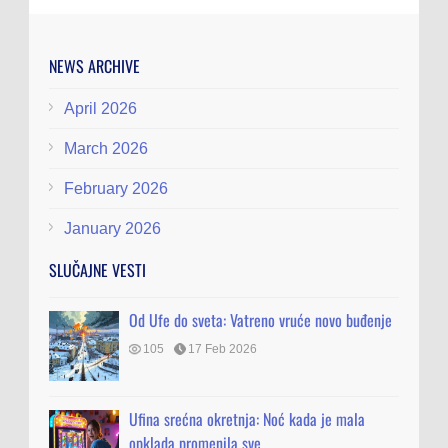
NEWS ARCHIVE
April 2026
March 2026
February 2026
January 2026
SLUČAJNE VESTI
Od Ufe do sveta: Vatreno vruće novo buđenje
105
17 Feb 2026
Ufina srećna okretnja: Noć kada je mala
opklada promenila sve