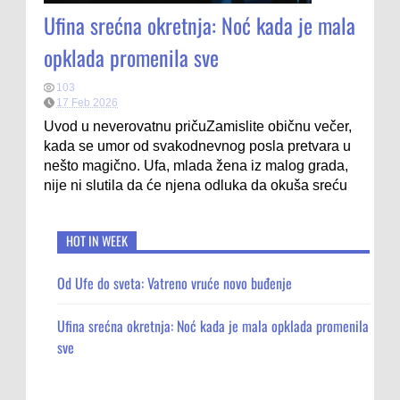
Ufina srećna okretnja: Noć kada je mala
opklada promenila sve
103
17 Feb 2026
Uvod u neverovatnu pričuZamislite običnu večer,
kada se umor od svakodnevnog posla pretvara u
nešto magično. Ufa, mlada žena iz malog grada,
nije ni slutila da će njena odluka da okuša sreću
HOT IN WEEK
Od Ufe do sveta: Vatreno vruće novo buđenje
Ufina srećna okretnja: Noć kada je mala opklada promenila
sve