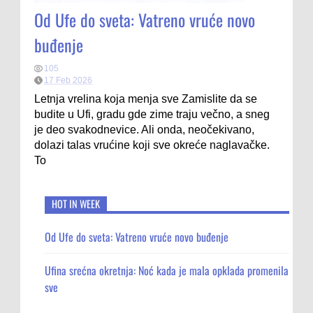
Od Ufe do sveta: Vatreno vruće novo
buđenje
105
17 Feb 2026
Letnja vrelina koja menja sve Zamislite da se
budite u Ufi, gradu gde zime traju večno, a sneg
je deo svakodnevice. Ali onda, neočekivano,
dolazi talas vrućine koji sve okreće naglavačke.
To
HOT IN WEEK
Od Ufe do sveta: Vatreno vruće novo buđenje
Ufina srećna okretnja: Noć kada je mala opklada promenila
sve